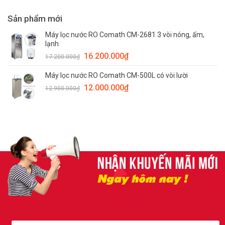
Sản phẩm mới
Máy lọc nước RO Comath CM-2681 3 vòi nóng, ấm,
lạnh
16.200.000
₫
17.200.000
₫
Máy lọc nước RO Comath CM-500L có vòi lười
12.000.000
₫
12.900.000
₫