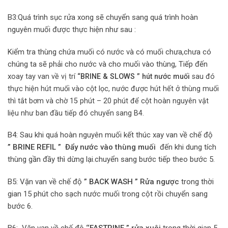
B3:Quá trình sục rửa xong sẽ chuyển sang quá trình hoàn
nguyên muối được thực hiện như sau :
Kiểm tra thùng chứa muối có nước và có muối chưa,chưa có
chúng ta sẽ phải cho nước và cho muối vào thùng, Tiếp đến
x
oay tay van về vị trí
“
BRINE & SLOWS
” hút nước muối
sau đó
thực hiện hút muối vào cột lọc, nước được hút hết ở thùng muối
thì tắt bơm và chờ 15 phút – 20 phút để cột hoàn nguyên vật
liệu như ban đầu tiếp đó chuyển sang B4.
B4: Sau khi quá hoàn nguyên muối kết thúc xay van về chế độ
” BRINE REFIL
”
Đẩy nước vào thùng muối
đến khi dung tích
thùng gần đầy thì dừng lại.chuyển sang bước tiếp theo bước 5.
B5: Vặn van về chế độ
”
BACK WASH
” Rửa ngược
trong thời
gian 15 phút cho sạch nước muối trong cột rồi chuyển sang
bước 6.