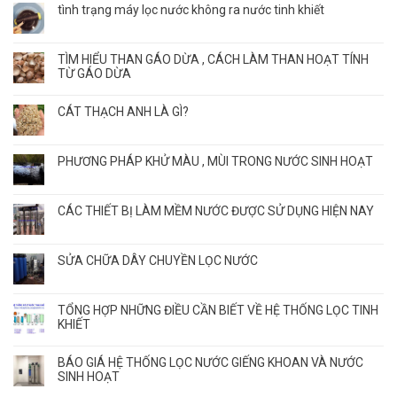
tình trạng máy lọc nước không ra nước tinh khiết
TÌM HIỂU THAN GÁO DỪA , CÁCH LÀM THAN HOẠT TÍNH
TỪ GÁO DỪA
CÁT THẠCH ANH LÀ GÌ?
PHƯƠNG PHÁP KHỬ MÀU , MÙI TRONG NƯỚC SINH HOẠT
CÁC THIẾT BỊ LÀM MỀM NƯỚC ĐƯỢC SỬ DỤNG HIỆN NAY
SỬA CHỮA DÂY CHUYỀN LỌC NƯỚC
TỔNG HỢP NHỮNG ĐIỀU CẦN BIẾT VỀ HỆ THỐNG LỌC TINH
KHIẾT
BÁO GIÁ HỆ THỐNG LỌC NƯỚC GIẾNG KHOAN VÀ NƯỚC
SINH HOẠT