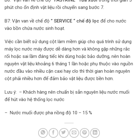
B6: Vặn van về chế độ
‘
‘FASTRINE
” rửa xuôi
trong thời gian 5
phút cho ổn định vật liệu rồi chuyển sang bước 7.
B7: Vặn van về chế độ
”
SERVICE
“
chế độ lọc
để cho nước
vào bồn chứa nước sinh hoạt.
Việc cần biết sử dụng cột làm mềm giúp cho quá trình sử dụng
máy lọc nước máy được dễ dàng hơn và không gặp những rắc
rối hoặc sai lầm đáng tiếc khi dùng hoặc bảo dưỡng, nên hoàn
nguyên vật liệu khoảng 6 tháng 1 lần hoặc phụ thuộc vào nguồn
nước đầu vào nhiều cặn caxi hay clo thì thời gian hoàn nguyên
cột phải nhiều hơn để đảm bảo vật liệu được bền hơn.
Lưu ý: – Khách hàng nên chuẩn bị sẵn nguyên liệu nước muối
để hút vào hệ thống lọc nước
– Nước muối được pha nồng độ 10 – 15 %