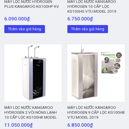
MÁY LỌC NƯỚC HYDROGEN
MÁY LỌC NƯỚC KANGAROO
PLUS KANGAROO KG100HP KV
HYDROGEN 10 CẤP LỌC
KG100HG VTU MODEL 2019
6.090.000
₫
6.750.000
₫
Thêm vào giỏ hàng
Thêm vào giỏ hàng
MÁY LỌC NƯỚC KANGAROO
MÁY LỌC NƯỚC KANGAROO
HYDROGEN 2 VÒI NÓNG LẠNH
HYDROGEN 9 CẤP LỌC KG100HB
10 CẤP LỌC KG100HK MODEL
VTU MODEL 2019
2019
11.050.000
₫
6.850.000
₫