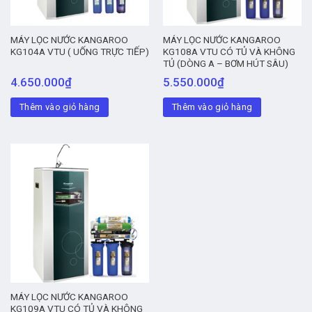
MÁY LỌC NƯỚC KANGAROO
MÁY LỌC NƯỚC KANGAROO
KG104A VTU ( UỐNG TRỰC TIẾP)
KG108A VTU CÓ TỦ VÀ KHÔNG
TỦ (DÒNG A – BƠM HÚT SÂU)
4.650.000
₫
5.550.000
₫
Thêm vào giỏ hàng
Thêm vào giỏ hàng
MÁY LỌC NƯỚC KANGAROO
KG109A VTU CÓ TỦ VÀ KHÔNG