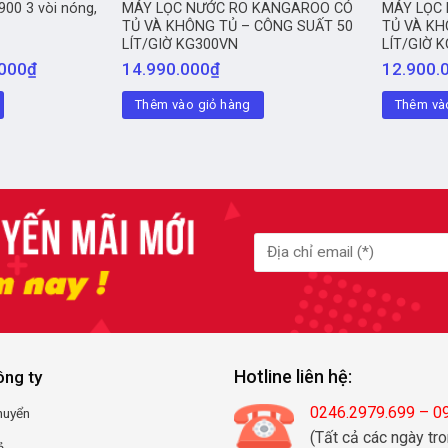
900 3 vòi nóng,
MÁY LỌC NƯỚC RO KANGAROO CÓ
MÁY LỌC
TỦ VÀ KHÔNG TỦ – CÔNG SUẤT 50
TỦ VÀ KH
LÍT/GIỜ KG300VN
LÍT/GIỜ 
.000
₫
14.990.000
₫
12.900.
Thêm vào giỏ hàng
Thêm và
Hotline liên hệ:
ông ty
0246.2979.699 – 
huyển
(Tất cả các ngày tro