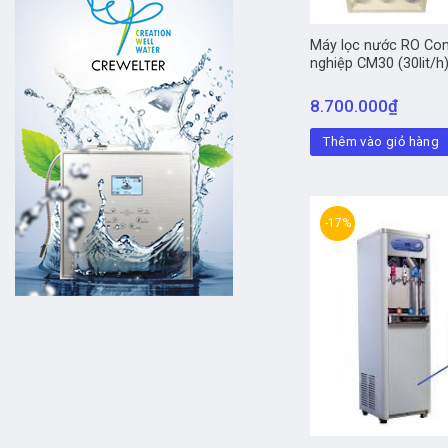
Máy lọc nước RO Co
nghiệp CM30 (30lit/h
8.700.000
₫
Thêm vào giỏ hàng
-17%