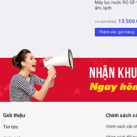
Máy lọc nước RO GF-
ấm, lạnh
13.500
16.200.000
₫
Thêm vào giỏ hàng
Giới thiệu
Chính sách c
Chính
sá
ch
vận
c
Tin tức