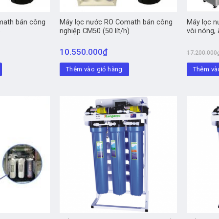
math bán công
Máy lọc nước RO Comath bán công
Máy lọc 
)
nghiệp CM50 (50 lít/h)
vòi nóng, 
10.550.000
₫
17.200.000
Thêm vào giỏ hàng
Thêm và