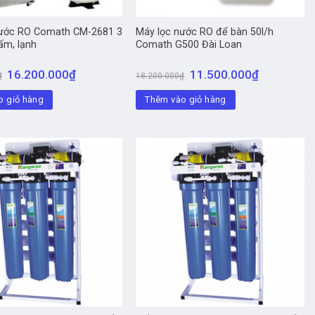
nước RO Comath CM-2681 3
Máy lọc nước RO để bàn 50l/h
ấm, lạnh
Comath G500 Đài Loan
16.200.000
₫
11.500.000
₫
₫
18.200.000
₫
o giỏ hàng
Thêm vào giỏ hàng