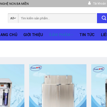
Tài khoản
 NGHỆ NCN BA MIỀN
Tìm
kiếm:
RANG CHỦ
GIỚI THIỆU
SẢM PHẨM
TIN TỨC
LIÊ