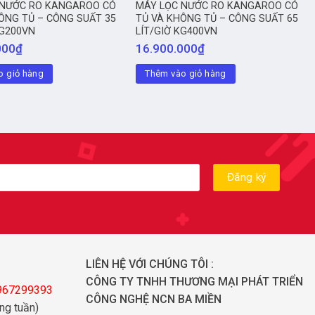
 NƯỚC RO KANGAROO CÓ
MÁY LỌC NƯỚC RO KANGAROO CÓ
ÔNG TỦ – CÔNG SUẤT 35
TỦ VÀ KHÔNG TỦ – CÔNG SUẤT 65
KG200VN
LÍT/GIỜ KG400VN
000
₫
16.900.000
₫
o giỏ hàng
Thêm vào giỏ hàng
LIÊN HỆ VỚI CHÚNG TÔI :
CÔNG TY TNHH THƯƠNG MẠI PHÁT TRIỂN
0967299393
CÔNG NGHỆ NCN BA MIỀN
ng tuần)