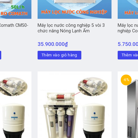
 Comath CM50-
Máy lọc nước công nghiệp 5 vòi 3
Máy lọc n
chức năng Nóng Lạnh Ấm
nghiệp C
35.900.000
₫
5.750.0
Thêm vào giỏ hàng
Thêm và
-6%