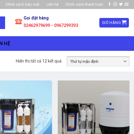
Chính sách bảo mật
Liên hệ
Chính sách thanh toán
Gọi đặt hàng
GIỎ HÀNG
02462979699 - 0967299393
N HỆ
Hiển thị tất cả 12 kết quả