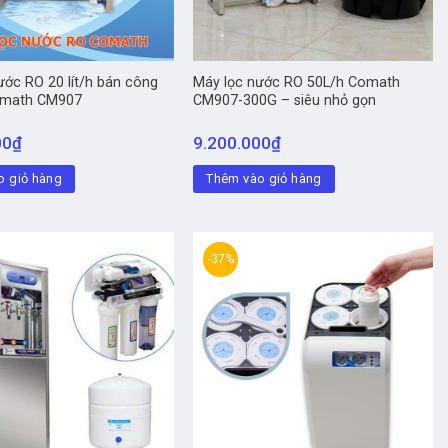
ước RO 20 lít/h bán công
Máy lọc nước RO 50L/h Comath
omath CM907
CM907-300G – siêu nhỏ gọn
00
₫
9.200.000
₫
o giỏ hàng
Thêm vào giỏ hàng
-37%