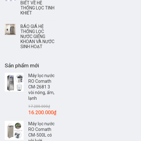
BIẾT VỀ HỆ
THỐNG LỌC TINH
KHIẾT
BÁO GIÁ HỆ
THỐNG LỌC
NƯỚC GIẾNG
KHOAN VÀ NƯỚC
SINH HOẠT
Sản phẩm mới
Máy lọc nước
RO Comath
CM-2681 3
vòi nóng, ấm,
lạnh
17.200.000
₫
16.200.000
₫
Máy lọc nước
RO Comath
CM-500L có
vòi lười