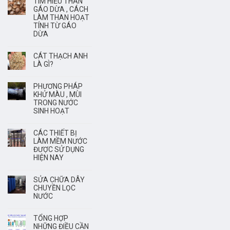
TÌM HIỂU THAN
GÁO DỪA , CÁCH
LÀM THAN HOẠT
TÍNH TỪ GÁO
DỪA
CÁT THẠCH ANH
LÀ GÌ?
PHƯƠNG PHÁP
KHỬ MÀU , MÙI
TRONG NƯỚC
SINH HOẠT
CÁC THIẾT BỊ
LÀM MỀM NƯỚC
ĐƯỢC SỬ DỤNG
HIỆN NAY
SỬA CHỮA DÂY
CHUYỀN LỌC
NƯỚC
TỔNG HỢP
NHỮNG ĐIỀU CẦN