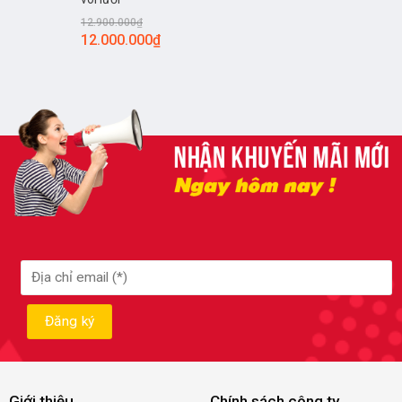
12.900.000
₫
12.000.000
₫
Giới thiệu
Chính sách công ty