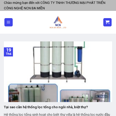
Skip
Chào mừng bạn đến với CÔNG TY TNHH THƯƠNG MẠI PHÁT TRIỂN
CÔNG NGHỆ NCN BA MIỀN
to
content
19
Th6
Tại sao cần hệ thống lọc tổng cho ngôi nhà, biệt thự?
Hệ thống lọc tổng sinh hoạt cho biệt thự villa là hệ thống lọc nước đầu