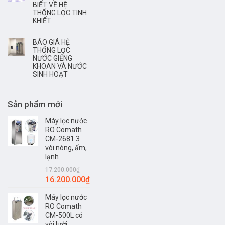
BIẾT VỀ HỆ
THỐNG LỌC TINH
KHIẾT
BÁO GIÁ HỆ
THỐNG LỌC
NƯỚC GIẾNG
KHOAN VÀ NƯỚC
SINH HOẠT
Sản phẩm mới
Máy lọc nước
RO Comath
CM-2681 3
vòi nóng, ấm,
lạnh
17.200.000
₫
16.200.000
₫
Máy lọc nước
RO Comath
CM-500L có
vòi lười