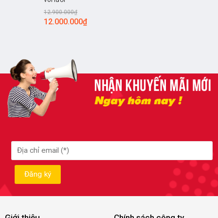
12.900.000
₫
12.000.000
₫
Giới thiệu
Chính sách công ty