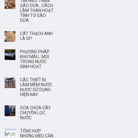
TÌM HIỂU THAN
GÁO DỪA , CÁCH
LÀM THAN HOẠT
TÍNH TỪ GÁO
DỪA
CÁT THẠCH ANH
LÀ GÌ?
PHƯƠNG PHÁP
KHỬ MÀU , MÙI
TRONG NƯỚC
SINH HOẠT
CÁC THIẾT BỊ
LÀM MỀM NƯỚC
ĐƯỢC SỬ DỤNG
HIỆN NAY
SỬA CHỮA DÂY
CHUYỀN LỌC
NƯỚC
TỔNG HỢP
NHỮNG ĐIỀU CẦN