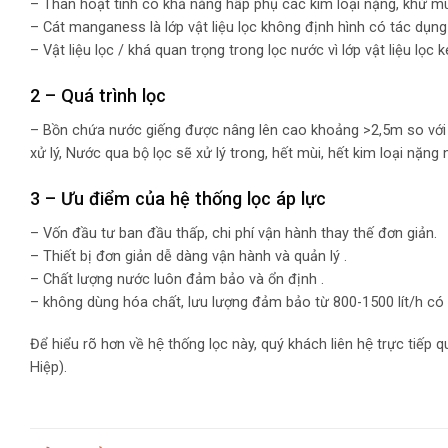
– Than hoạt tính có khả năng hấp phụ các kim loại nặng, khử mùi
– Cát manganess là lớp vật liệu lọc không định hình có tác dụng 
– Vật liệu lọc / khá quan trọng trong lọc nước vì lớp vật liệu lọc
2 – Quá trình lọc
– Bồn chứa nước giếng được nâng lên cao khoảng >2,5m so với v
xử lý, Nước qua bộ lọc sẽ xử lý trong, hết mùi, hết kim loại nặ
3 – Ưu điểm của hệ thống lọc áp lực
– Vốn đầu tư ban đầu thấp, chi phí vận hành thay thế đơn giản.
– Thiết bị đơn giản dễ dàng vận hành và quản lý .
– Chất lượng nước luôn đảm bảo và ổn định .
– không dùng hóa chất, lưu lượng đảm bảo từ 800-1500 lít/h có t
Để hiểu rõ hơn về hệ thống lọc này, quý khách liên hệ trực tiế
Hiệp).