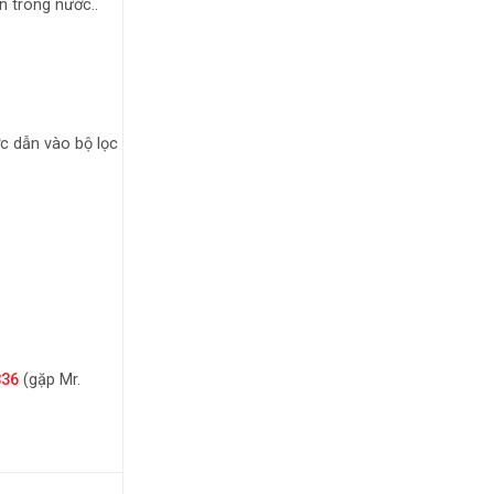
n trong nước..
c dẫn vào bộ lọc
336
(gặp Mr.