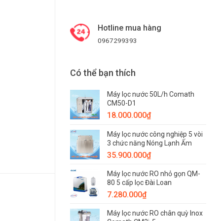
Hotline mua hàng
0967299393
Có thể bạn thích
Máy lọc nước 50L/h Comath
CM50-D1
18.000.000
₫
Máy lọc nước công nghiệp 5 vòi
3 chức năng Nóng Lạnh Ấm
35.900.000
₫
Máy lọc nước RO nhỏ gọn QM-
80 5 cấp lọc Đài Loan
7.280.000
₫
Máy lọc nước RO chân quỳ Inox