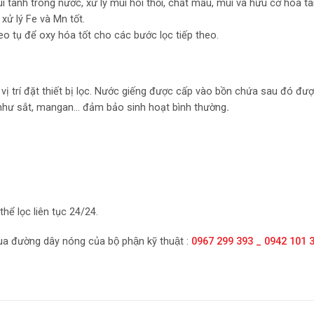
 tanh trong nước, xử lý mùi hôi thối, chất mầu, mùi và hữu cơ hòa ta
xử lý Fe và Mn tốt.
 keo tụ để oxy hóa tốt cho các bước lọc tiếp theo.
ị trí đặt thiết bị lọc. Nước giếng được cấp vào bồn chứa sau đó đượ
ng như sắt, mangan… đảm bảo sinh hoạt bình thường
.
hể lọc liên tục 24/24.
p qua đường dây nóng của bộ phận kỹ thuật :
0967 299 393 _ 0942 101 