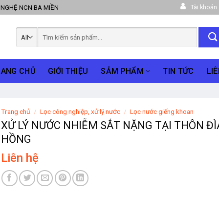
Tài khoản
 NGHỆ NCN BA MIỀN
Tìm
kiếm:
RANG CHỦ
GIỚI THIỆU
SẢM PHẨM
TIN TỨC
LIÊ
Trang chủ
/
Lọc công nghiệp, xử lý nước
/
Lọc nước giếng khoan
XỬ LÝ NƯỚC NHIỄM SẮT NẶNG TẠI THÔN Đ
HỒNG
Liên hệ