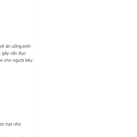
về ăn uống,sinh
t gây vẩn đục
e cho người tiêu
ước hạt nhỏ