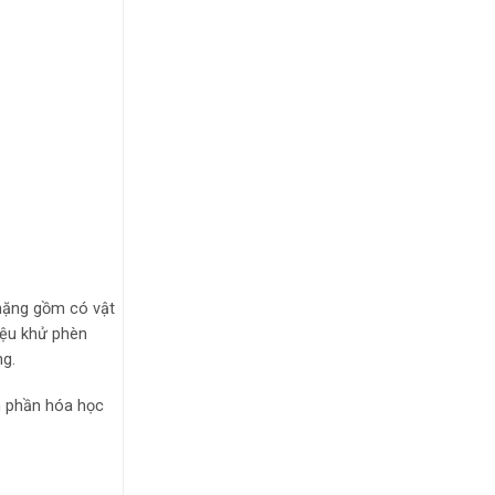
 nặng gồm có vật
liệu khử phèn
ng.
h phần hóa học