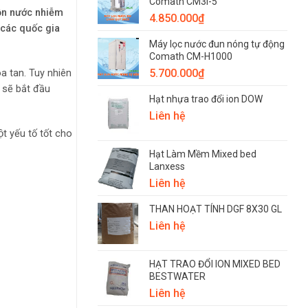
Comath CM3i-5
̀n nước nhiễm
4.850.000
₫
̉ các quốc gia
Máy lọc nước đun nóng tự động
Comath CM-H1000
5.700.000
₫
hòa tan. Tuy nhiên
 sẽ bắt đầu
Hạt nhựa trao đổi ion DOW
Liên hệ
t yếu tố tốt cho
Hạt Làm Mềm Mixed bed
Lanxess
Liên hệ
THAN HOẠT TÍNH DGF 8X30 GL
Liên hệ
HẠT TRAO ĐỔI ION MIXED BED
BESTWATER
Liên hệ