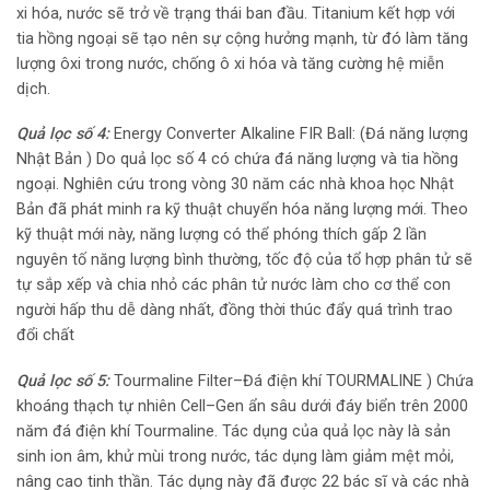
xi hóa, nước sẽ trở về trạng thái ban đầu. Titanium kết hợp với
tia hồng ngoại sẽ tạo nên sự cộng hưởng mạnh, từ đó làm tăng
lượng ôxi trong nước, chống ô xi hóa và tăng cường hệ miễn
dịch.
Quả lọc số 4:
Energy Converter Alkaline FIR Ball: (Đá năng lượng
Nhật Bản ) Do quả lọc số 4 có chứa đá năng lượng và tia hồng
ngoại. Nghiên cứu trong vòng 30 năm các nhà khoa học Nhật
Bản đã phát minh ra kỹ thuật chuyển hóa năng lượng mới. Theo
kỹ thuật mới này, năng lượng có thể phóng thích gấp 2 lần
nguyên tố năng lượng bình thường, tốc độ của tổ hợp phân tử sẽ
tự sắp xếp và chia nhỏ các phân tử nước làm cho cơ thể con
người hấp thu dễ dàng nhất, đồng thời thúc đẩy quá trình trao
đổi chất
Quả lọc số 5:
Tourmaline Filter–Đá điện khí TOURMALINE ) Chứa
khoáng thạch tự nhiên Cell–Gen ẩn sâu dưới đáy biển trên 2000
năm đá điện khí Tourmaline. Tác dụng của quả lọc này là sản
sinh ion âm, khử mùi trong nước, tác dụng làm giảm mệt mỏi,
nâng cao tinh thần. Tác dụng này đã được 22 bác sĩ và các nhà