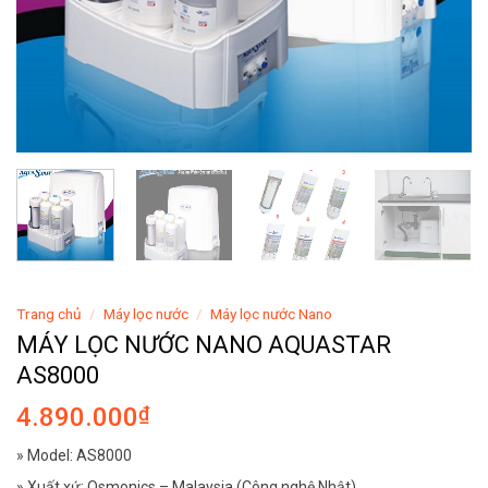
Trang chủ
/
Máy lọc nước
/
Máy lọc nước Nano
MÁY LỌC NƯỚC NANO AQUASTAR
AS8000
4.890.000
₫
» Model: AS8000
» Xuất xứ: Osmonics – Malaysia (Công nghệ Nhật)