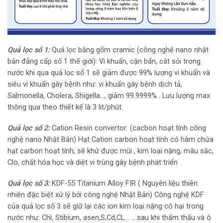
Quả lọc số 1:
Quả lọc bằng gốm cramic (công nghệ nano nhật
bản đẳng cấp số 1 thế giới): Vi khuẩn, cặn bẩn, cát sỏi trong
nước khi qua quả lọc số 1 sẽ giảm được 99% lượng vi khuẩn và
siêu vi khuẩn gây bệnh như: vi khuẩn gây bệnh dịch tả,
Salmonella, Cholera, Shigella…, giảm 99.9999% . Lưu lượng max
thông qua theo thiết kế là 3 lit/phút.
Quả lọc số 2:
Cation Resin convertor: (cacbon hoạt tính công
nghệ nano Nhật Bản) Hạt Cation carbon hoạt tính có hàm chứa
hạt carbon hoạt tính, sẽ khử được mùi , kim loại nặng, màu sắc,
Clo, chất hóa học và diệt vi trùng gây bệnh phát triển
Quả lọc số 3:
KDF-55 Titanium Alloy FIR ( Nguyên liệu thiên
nhiên đặc biệt xử lý bởi công nghệ Nhật Bản) Công nghệ KDF
của quả lọc số 3 sẽ giữ lại các ion kim loại nặng có hại trong
nước như: Chì, Stibium, asen,S,Cd,CL… ….sau khi thẩm thấu và ô