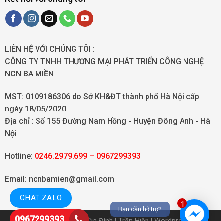
LIÊN HỆ VỚI CHÚNG TÔI :
CÔNG TY TNHH THƯƠNG MẠI PHÁT TRIỂN CÔNG NGHỆ
NCN BA MIỀN
MST: 0109186306 do Sở KH&ĐT thành phố Hà Nội cấp
ngày 18/05/2020
Địa chỉ :
Số 155 Đường Nam Hồng - Huyện Đông Anh - Hà
Nội
Hotline:
0246.2979.699 – 0967299393
Email: ncnbamien@gmail.com
CHAT ZALO
1
Bạn cần hỗ trợ?
0967299393
©
Máy Lọc Nước Gia Đình
|
Trần Hiệp
| Wordpress