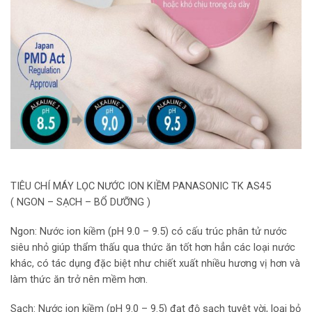
TIÊU CHÍ MÁY LỌC NƯỚC ION KIỀM PANASONIC TK AS45
( NGON – SẠCH – BỔ DƯỠNG )
Ngon: Nước ion kiềm (pH 9.0 – 9.5) có cấu trúc phân tử nước
siêu nhỏ giúp thẩm thấu qua thức ăn tốt hơn hẳn các loại nước
khác, có tác dụng đặc biệt như chiết xuất nhiều hương vị hơn và
làm thức ăn trở nên mềm hơn.
Sạch: Nước ion kiềm (pH 9.0 – 9.5) đạt độ sạch tuyệt vời, loại bỏ