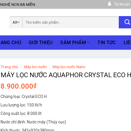
Tài khoản
 NGHỆ NCN BA MIỀN
Tìm
kiếm:
RANG CHỦ
GIỚI THIỆU
SẢM PHẨM
TIN TỨC
LIÊ
Trang chủ
/
Máy lọc nước
/
Máy lọc nước Nano
MÁY LỌC NƯỚC AQUAPHOR CRYSTAL ECO 
8.900.000
₫
Chủng loại: Crystal ECO H
Lưu lượng lọc: 150 lít/h
Công suất lọc: 8.000 lít
Nước chỉ định: Nước máy (Thủy cục)
Kích thước: 345x920x380mm