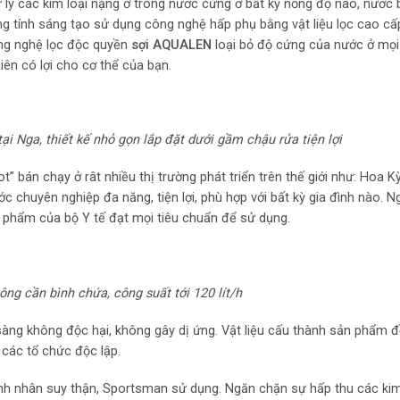
lý các kim loại nặng ở trong nước cứng ở bất kỳ nồng độ nào, nước b
ng tính sáng tạo sử dụng công nghệ hấp phụ bằng vật liệu lọc cao cấ
ông nghệ lọc độc quyền
sợi AQUALEN
loại bỏ độ cứng của nước ở mọi
iên có lợi cho cơ thể của bạn.
i Nga, thiết kế nhỏ gọn lắp đặt dưới gầm chậu rửa tiện lợi
bán chạy ở rât nhiều thị trường phát triển trên thế giới như: Hoa K
ớc chuyên nghiệp đa năng, tiện lợi, phù hợp với bất kỳ gia đình nào. 
phẩm của bộ Y tế đạt mọi tiêu chuẩn để sử dụng.
ông cần bình chứa, công suất tới 120 lít/h
ng không độc hại, không gây dị ứng. Vật liệu cấu thành sản phẩm 
 các tổ chức độc lập.
ệnh nhân suy thận, Sportsman sử dụng. Ngăn chặn sự hấp thu các kim