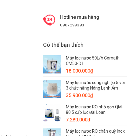
Hotline mua hàng
0967299393
Có thể bạn thích
Máy lọc nước 50L/h Comath
CM50-D1
18.000.000
₫
Máy lọc nước công nghiệp 5 vòi
3 chức năng Nóng Lạnh Ấm
35.900.000
₫
Máy lọc nước RO nhỏ gọn QM-
80 5 cấp lọc Đài Loan
7.280.000
₫
Máy lọc nước RO chân quỳ Inox