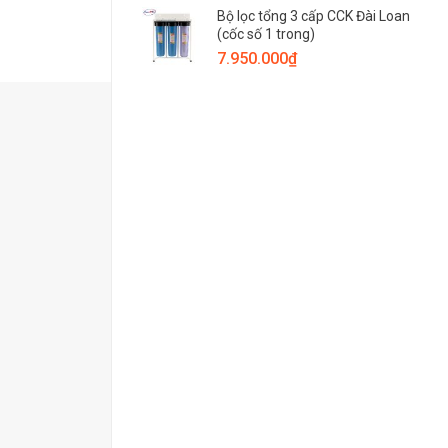
Bộ lọc tổng 3 cấp CCK Đài Loan
(cốc số 1 trong)
7.950.000
₫
ao nhất về vệ
 thường xảy ra
tối đa khi tiếp
ion of Silver),
oàn có thể uống