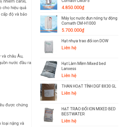
Comath CM3i-5
ị nhiễm canxi,
4.850.000
₫
p cho hiệu quả
 cấp độ và bảo
Máy lọc nước đun nóng tự động
Comath CM-H1000
5.700.000
₫
Hạt nhựa trao đổi ion DOW
Liên hệ
ỳ và châu Âu,
Nguồn nước đầu ra
Hạt Làm Mềm Mixed bed
Lanxess
Liên hệ
THAN HOẠT TÍNH DGF 8X30 GL
Liên hệ
đều được chứng
HẠT TRAO ĐỔI ION MIXED BED
BESTWATER
Liên hệ
 loại nặng và