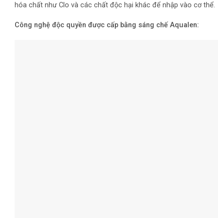
hóa chất như Clo và các chất độc hại khác để nhập vào cơ thể.
Công nghệ độc quyền được cấp bằng sáng chế Aqualen:
Tính năng vượt trội của sản phẩm:
đảm bảo loại bỏ các độc tố c
sinh an toàn thực phẩm:
Xử lý kim loại nặng
: Đảm bảo loại bỏ 100% các kim loại nặng c
Xử lý cặn đá vôi (nước cứng)
: Hiện tượng cặn trắng đống đầy 
tại một số nguồn nước có độ cứng cao, một số khu vực, cặn đá vô
xúc với các vật liệu trao đổi Ion bên trong các lõi lọc( cột lọc
Xử lý để uống nước trực tiếp:
Bộ lọc được tích hợp nhiều công 
khối CarbFiber Block tích hợp sợi AQUALEN, được thiết kế có hiệ
trực tiếp mà không cần đun sôi.
Sử dụng và cảm nhận sự khác biệt: