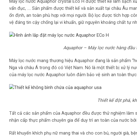
Máy lọc nước Aquaphor crystal Eco H được thiết kế làm sạch xử 
vẩn đục, …. Sản phẩm được thiết kế và sản xuất tại châu Âu ma
ổn định, an toàn phù hợp với mọi người. Bộ lọc được tích hợp c
vệ đáng tin cậy chống lại vi khuẩn, giữ nguyên khoáng chất tự nh
Aquaphor – Máy lọc nước hàng đầu tạ
Máy lọc nước mang thương hiệu Aquaphor đang là sản phẩm “hot” 
Nga và châu Á trong đó có Việt Nam. Nó là một thiết bị xử lý nư
của máy lọc nước Aquaphor luôn đảm bảo vệ sinh an toàn thực 
Thiết kế đột phá, kh
Tất cả các sản phẩm của Aquaphor đều được thử nghiệm lâm sà
nhận cấp thực phẩm chuyên gia để duy trì an toàn của nước bởi
Rất khuyến khích phụ nữ mang thai và cho con bú, người già, b