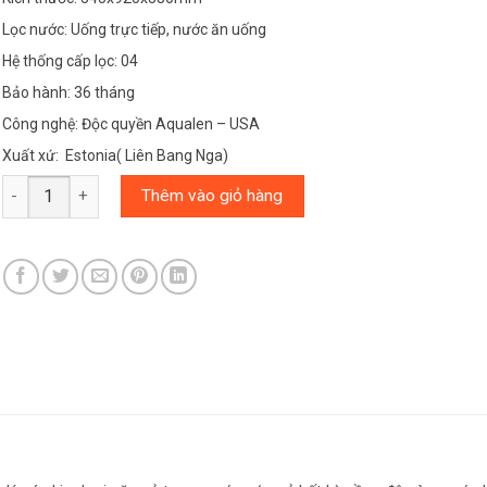
Lọc nước: Uống trực tiếp, nước ăn uống
Hệ thống cấp lọc: 04
Bảo hành: 36 tháng
Công nghệ: Độc quyền Aqualen – USA
Xuất xứ: Estonia( Liên Bang Nga)
MÁY LỌC NƯỚC AQUAPHOR CRYSTAL ECO H số lượng
Thêm vào giỏ hàng