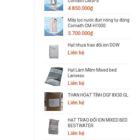
Comath CM3i-5
4.850.000
₫
Máy lọc nước đun nóng tự động
Comath CM-H1000
5.700.000
₫
Hạt nhựa trao đổi ion DOW
Liên hệ
Hạt Làm Mềm Mixed bed
Lanxess
Liên hệ
THAN HOẠT TÍNH DGF 8X30 GL
Liên hệ
HẠT TRAO ĐỔI ION MIXED BED
BESTWATER
Liên hệ