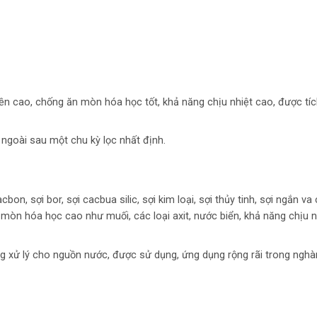
ền cao, chống ăn mòn hóa học tốt, khả năng chịu nhiệt cao, được tí
 ngoài sau một chu kỳ lọc nhất định.
on, sợi bor, sợi cacbua silic, sợi kim loại, sợi thủy tinh, sợi ngắn va
 mòn hóa học cao như muối, các loại axit, nước biển, khả năng chịu n
ng xử lý cho nguồn nước, được sử dụng, ứng dụng rộng rãi trong nghà