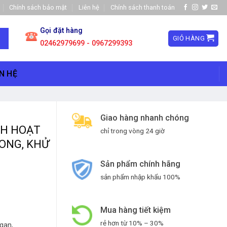
Chính sách bảo mật
Liên hệ
Chính sách thanh toán
Gọi đặt hàng
GIỎ HÀNG
02462979699 - 0967299393
N HỆ
Giao hàng nhanh chóng
NH HOẠT
chỉ trong vòng 24 giờ
RONG, KHỬ
Sản phẩm chính hãng
sản phẩm nhập khẩu 100%
Mua hàng tiết kiệm
rẻ hơn từ 10% – 30%
ngan,