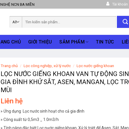
Tài khoản
 NGHỆ NCN BA MIỀN
Tìm
kiếm:
RANG CHỦ
GIỚI THIỆU
SẢM PHẨM
TIN TỨC
LIÊ
Trang chủ
/
Lọc công nghiệp, xử lý nước
/
Lọc nước giếng khoan
LỌC NƯỚC GIẾNG KHOAN VAN TỰ ĐỘNG SI
GIA ĐÌNH KHỬ SẮT, ASEN, MANGAN, LỌC T
MÙI
Liên hệ
» Ứng dụng Lọc nước sinh hoạt cho cả gia đình
» Công suất từ 0,5m3 _ 1.0m3/h
» Tính năng đặc biệt Lọc nước giếng khoan, Xử lý triệt để Asen, Sắt, Ma