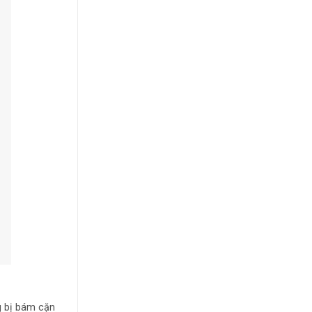
g bị bám cặn