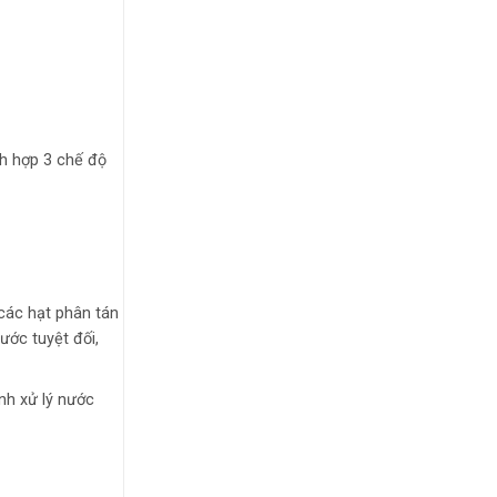
ch hợp 3 chế độ
 các hạt phân tán
ước tuyệt đối,
nh xử lý nước