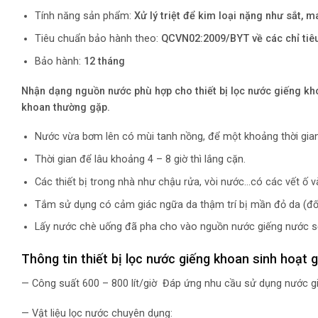
Tính năng sản phẩm:
Xử lý triệt để kim loại nặng như sắt, 
Tiêu chuẩn bảo hành theo:
QCVN02:2009/BYT về các chỉ tiêu 
Bảo hành:
12 tháng
Nhận dạng nguồn nước phù hợp cho thiết bị lọc nước giếng k
khoan thường gặp.
Nước vừa bơm lên có mùi tanh nồng, để một khoảng thời gia
Thời gian để lâu khoảng 4 – 8 giờ thì lắng cặn.
Các thiết bị trong nhà như chậu rửa, vòi nước…có các vết ố v
Tắm sử dụng có cảm giác ngữa da thậm trí bị mần đỏ da (đối
Lấy nước chè uống đã pha cho vào nguồn nước giếng nước s
Thông tin thiết bị lọc nước giếng khoan sinh hoạt
— Công suất 600 – 800 lít/giờ Đáp ứng nhu cầu sử dụng nước gi
— Vật liệu lọc nước chuyên dụng: