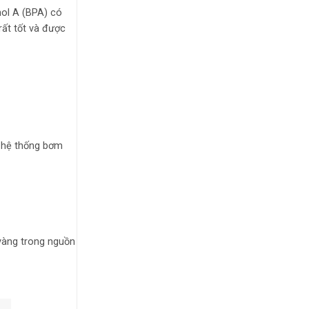
nol A (BPA) có
rất tốt và được
n hệ thống bơm
 vàng trong nguồn