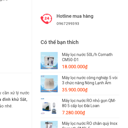
Hotline mua hàng
0967299393
Có thể bạn thích
Máy lọc nước 50L/h Comath
CM50-D1
18.000.000
₫
Máy lọc nước công nghiệp 5 vòi
3 chức năng Nóng Lạnh Ấm
35.900.000
₫
y cần xử lý nước
a đình khử Sắt,
Máy lọc nước RO nhỏ gọn QM-
80 5 cấp lọc Đài Loan
ảo nhé.
7.280.000
₫
Máy lọc nước RO chân quỳ Inox