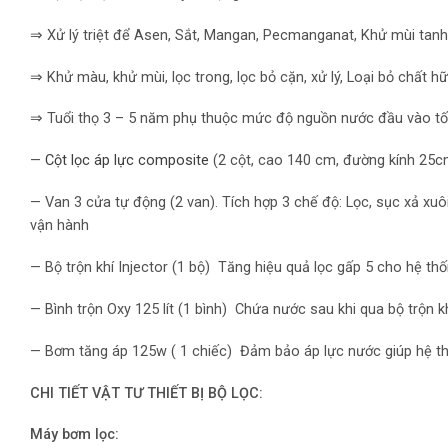
⇒ Xử lý triệt để Asen, Sắt, Mangan, Pecmanganat, Khử mùi tanh
⇒ Khử màu, khử mùi, lọc trong, lọc bỏ cặn, xử lý, Loại bỏ chất 
⇒ Tuổi thọ 3 – 5 năm phụ thuộc mức độ nguồn nước đầu vào tốt
—
Cột lọc áp lực composite
(2 cột, cao 140 cm, đường kính 25cm
— Van 3 cửa tự động (2 van). Tích hợp 3 chế độ: Lọc, sục xả xuô
vận hành
— Bộ trộn khí Injector (1 bộ) Tăng hiệu quả lọc gấp 5 cho hệ th
— Bình trộn Oxy 125 lít (1 bình) Chứa nước sau khi qua bộ trộn kh
— Bơm tăng áp 125w ( 1 chiếc) Đảm bảo áp lực nước giúp hệ th
CHI TIẾT VẬT TƯ THIẾT BỊ BỘ LỌC:
Máy bơm lọc: