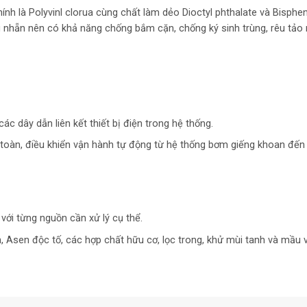
h là Polyvinl clorua cùng chất làm dẻo Dioctyl phthalate và Bisphe
 nhẵn nên có khả năng chống bắm cặn, chống ký sinh trùng, rêu tảo 
c dây dẫn liên kết thiết bị điện trong hệ thống.
n toàn, điều khiển vận hành tự động từ hệ thống bơm giếng khoan đế
với từng nguồn cần xử lý cụ thể.
, Asen độc tố, các hợp chất hữu cơ, lọc trong, khử mùi tanh và mầu