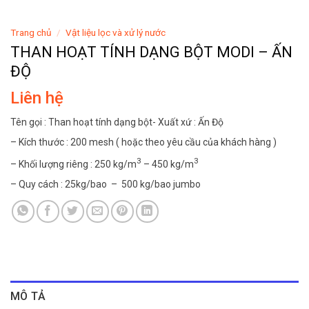
Trang chủ
/
Vật liệu lọc và xử lý nước
THAN HOẠT TÍNH DẠNG BỘT MODI – ẤN
ĐỘ
Liên hệ
Tên gọi : Than hoạt tính dạng bột- Xuất xứ : Ấn Độ
– Kích thước : 200 mesh ( hoặc theo yêu cầu của khách hàng )
3
3
– Khối lượng riêng : 250 kg/m
– 450 kg/m
– Quy cách : 25kg/bao – 500 kg/bao jumbo
MÔ TẢ