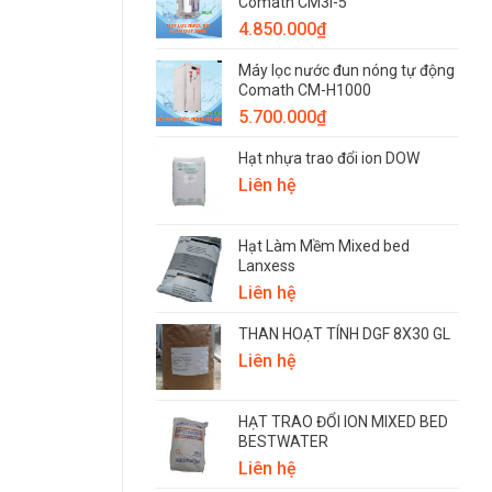
Comath CM3i-5
4.850.000
₫
Máy lọc nước đun nóng tự động
Comath CM-H1000
5.700.000
₫
Hạt nhựa trao đổi ion DOW
Liên hệ
Hạt Làm Mềm Mixed bed
Lanxess
Liên hệ
THAN HOẠT TÍNH DGF 8X30 GL
Liên hệ
HẠT TRAO ĐỔI ION MIXED BED
BESTWATER
Liên hệ