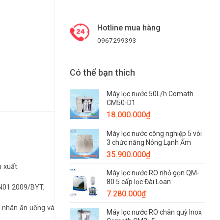
Hotline mua hàng
0967299393
Có thể bạn thích
Máy lọc nước 50L/h Comath
CM50-D1
18.000.000
₫
Máy lọc nước công nghiệp 5 vòi
3 chức năng Nóng Lạnh Ấm
35.900.000
₫
 xuất.
Máy lọc nước RO nhỏ gọn QM-
80 5 cấp lọc Đài Loan
VN01:2009/BYT.
7.280.000
₫
 nhân ăn uống và
Máy lọc nước RO chân quỳ Inox