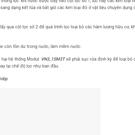
hống lọc. khi nước được đẩy vào cột lọc số 1, lúc này các kim loại n
g dạng kết tủa và bắt giữ các kim loại đó ở vật liệu chuyên dụng c
 đẩy qua cột lọc số 2 để quá trình lọc loại bỏ các hàm lượng hữu cơ, k
agie còn tồn dư trong nước, làm mềm nước.
c hại hệ thống Modul:
VN3_15M3T
sẽ phải sục rửa định kỳ để loại bỏ
ay lại chế độ lọc như ban đầu.
iệp.