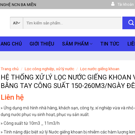
Tài khoản
 NGHỆ NCN BA MIỀN
Tìm
kiếm:
RANG CHỦ
GIỚI THIỆU
SẢM PHẨM
TIN TỨC
LIÊ
Trang chủ
/
Lọc công nghiệp, xử lý nước
/
Lọc nước giếng khoan
HỆ THỐNG XỬ LÝ LỌC NƯỚC GIẾNG KHOAN
BẰNG TAY CÔNG SUẤT 150-260M3/NGÀY Đ
Liên hệ
» Ứng dụng mô hình nhà hàng, khách sạn, công ty, xí nghiệp vừa và nhỏ
dụng nước phục vụ sinh hoạt, phục vụ sản xuất.
» Công suất từ 10m3 _ 11m3/h
» Tính năng đặc biệt xử lý Nước giếng khoan bị nhiễm các hàm lượng kim