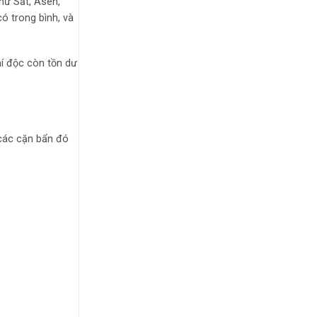
hư Sắt, Asen,
ó trong bình, và
hí độc còn tồn dư
 các cặn bẩn đó