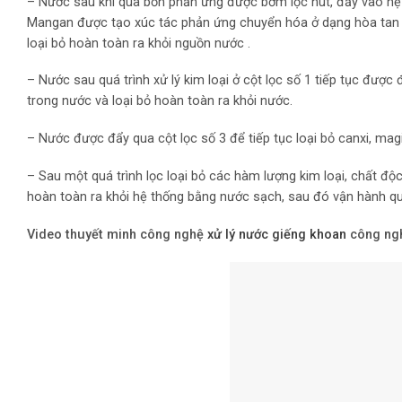
– Nước sau khi qua bồn phản ứng được bơm lọc hút, đẩy vào hệ t
Mangan được tạo xúc tác phản ứng chuyển hóa ở dạng hòa tan san
loại bỏ hoàn toàn ra khỏi nguồn nước .
– Nước sau quá trình xử lý kim loại ở cột lọc số 1 tiếp tục được
trong nước và loại bỏ hoàn toàn ra khỏi nước.
– Nước được đẩy qua cột lọc số 3 để tiếp tục loại bỏ canxi, m
– Sau một quá trình lọc loại bỏ các hàm lượng kim loại, chất độ
hoàn toàn ra khỏi hệ thống bằng nước sạch, sau đó vận hành qu
Video thuyết minh công nghệ
xử lý nước giếng khoan
công ngh