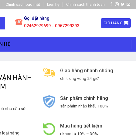
Chính sách bảo mật
Liên hệ
Chính sách thanh toán
Gọi đặt hàng
GIỎ HÀNG
02462979699 - 0967299393
N HỆ
Giao hàng nhanh chóng
 VẬN HÀNH
chỉ trong vòng 24 giờ
ÊM
Sản phẩm chính hãng
sản phẩm nhập khẩu 100%
 có nhu cầu sử
Mua hàng tiết kiệm
 loại nặng
rẻ hơn từ 10% – 30%