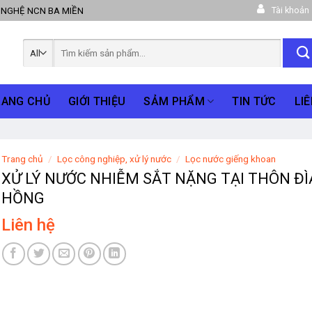
Tài khoản
 NGHỆ NCN BA MIỀN
Tìm
kiếm:
RANG CHỦ
GIỚI THIỆU
SẢM PHẨM
TIN TỨC
LIÊ
Trang chủ
/
Lọc công nghiệp, xử lý nước
/
Lọc nước giếng khoan
XỬ LÝ NƯỚC NHIỄM SẮT NẶNG TẠI THÔN Đ
HỒNG
Liên hệ