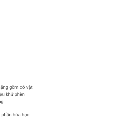
 nặng gồm có vật
liệu khử phèn
ng.
h phần hóa học