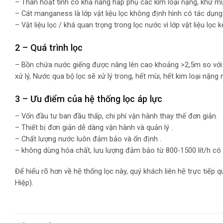
– Than hoạt tính có khả năng hấp phụ các kim loại nặng, khử mùi
– Cát manganess là lớp vật liệu lọc không định hình có tác dụng 
– Vật liệu lọc / khá quan trọng trong lọc nước vì lớp vật liệu lọc
2 – Quá trình lọc
– Bồn chứa nước giếng được nâng lên cao khoảng >2,5m so với v
xử lý, Nước qua bộ lọc sẽ xử lý trong, hết mùi, hết kim loại nặ
3 – Ưu điểm của hệ thống lọc áp lực
– Vốn đầu tư ban đầu thấp, chi phí vận hành thay thế đơn giản.
– Thiết bị đơn giản dễ dàng vận hành và quản lý .
– Chất lượng nước luôn đảm bảo và ổn định .
– không dùng hóa chất, lưu lượng đảm bảo từ 800-1500 lít/h có t
Để hiểu rõ hơn về hệ thống lọc này, quý khách liên hệ trực tiế
Hiệp).