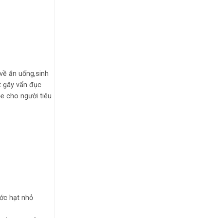
về ăn uống,sinh
t gây vẩn đục
e cho người tiêu
ước hạt nhỏ