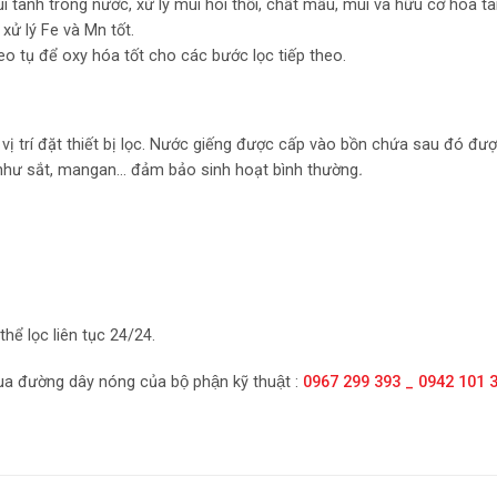
 tanh trong nước, xử lý mùi hôi thối, chất mầu, mùi và hữu cơ hòa ta
xử lý Fe và Mn tốt.
 keo tụ để oxy hóa tốt cho các bước lọc tiếp theo.
ị trí đặt thiết bị lọc. Nước giếng được cấp vào bồn chứa sau đó đượ
ng như sắt, mangan… đảm bảo sinh hoạt bình thường
.
hể lọc liên tục 24/24.
p qua đường dây nóng của bộ phận kỹ thuật :
0967 299 393 _ 0942 101 