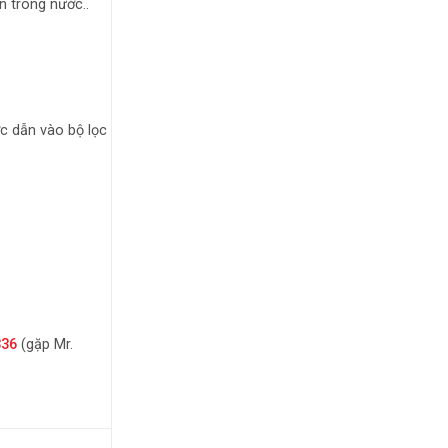
n trong nước..
c dẫn vào bộ lọc
336
(gặp Mr.