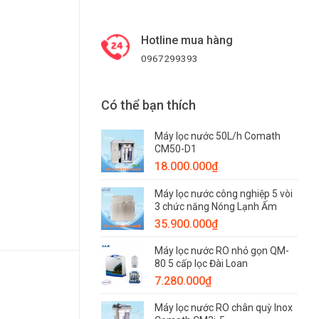
Hotline mua hàng
0967299393
Có thể bạn thích
Máy lọc nước 50L/h Comath
CM50-D1
18.000.000
₫
Máy lọc nước công nghiệp 5 vòi
3 chức năng Nóng Lạnh Ấm
35.900.000
₫
Máy lọc nước RO nhỏ gọn QM-
80 5 cấp lọc Đài Loan
7.280.000
₫
Máy lọc nước RO chân quỳ Inox