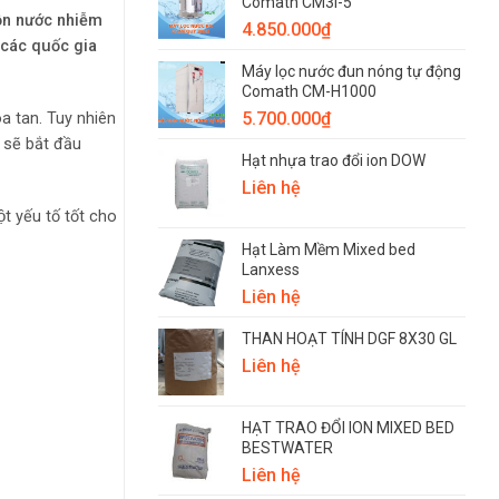
Comath CM3i-5
̀n nước nhiễm
4.850.000
₫
̉ các quốc gia
Máy lọc nước đun nóng tự động
Comath CM-H1000
5.700.000
₫
hòa tan. Tuy nhiên
 sẽ bắt đầu
Hạt nhựa trao đổi ion DOW
Liên hệ
t yếu tố tốt cho
Hạt Làm Mềm Mixed bed
Lanxess
Liên hệ
THAN HOẠT TÍNH DGF 8X30 GL
Liên hệ
HẠT TRAO ĐỔI ION MIXED BED
BESTWATER
Liên hệ