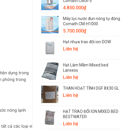
Comath CM3i-5
4.850.000
₫
Máy lọc nước đun nóng tự động
Comath CM-H1000
5.700.000
₫
Hạt nhựa trao đổi ion DOW
Liên hệ
Hạt Làm Mềm Mixed bed
Lanxess
tiện dụng trong
Liên hệ
an phòng trong
THAN HOẠT TÍNH DGF 8X30 GL
Liên hệ
nước nóng lạnh
HẠT TRAO ĐỔI ION MIXED BED
BESTWATER
Liên hệ
tất cả các loại vi