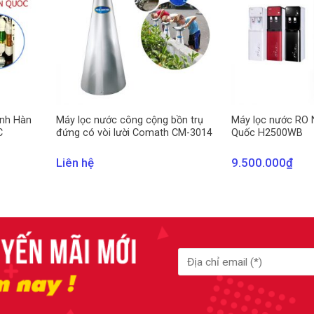
ạnh Hàn
Máy lọc nước công cộng bồn trụ
Máy lọc nước RO 
C
đứng có vòi lười Comath CM-3014
Quốc H2500WB
Liên hệ
9.500.000
₫