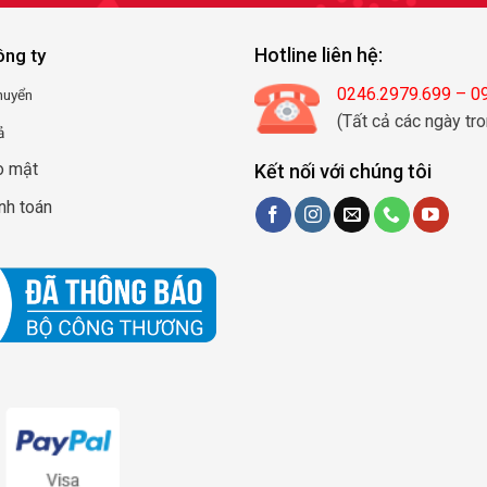
Hotline liên hệ:
ông ty
0246.2979.699 – 
huyển
(Tất cả các ngày tro
ả
o mật
Kết nối với chúng tôi
nh toán