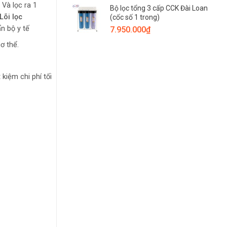
 Và lọc ra 1
Bộ lọc tổng 3 cấp CCK Đài Loan
Lõi lọc
(cốc số 1 trong)
n bộ y tế
7.950.000
₫
ơ thể.
 kiệm chi phí tối