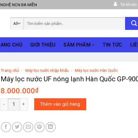
Tài khoản
 NGHỆ NCN BA MIỀN
Tìm
kiếm:
RANG CHỦ
GIỚI THIỆU
SẢM PHẨM
TIN TỨC
LIÊ
Trang chủ
/
Máy lọc nước nhập khẩu
/
Máy lọc nước Hàn Quốc
Máy lọc nước UF nóng lạnh Hàn Quốc GP-90
8.000.000
₫
Máy lọc nước UF nóng lạnh Hàn Quốc GP-900 UF số lượng
Thêm vào giỏ hàng