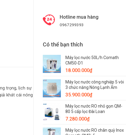
Hotline mua hàng
0967299393
Có thể bạn thích
Máy lọc nước 50L/h Comath
CM50-D1
18.000.000
₫
Máy lọc nước công nghiệp 5 vòi
3 chức năng Nóng Lạnh Ấm
g trọng, lịch sự
35.900.000
₫
iải khát cái nóng
Máy lọc nước RO nhỏ gọn QM-
80 5 cấp lọc Đài Loan
7.280.000
₫
Máy lọc nước RO chân quỳ Inox