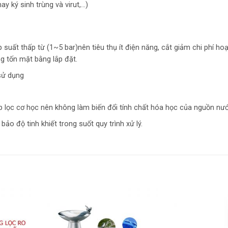
y ký sinh trùng và virut,…)
p suất thấp từ (1~5 bar)nên tiêu thụ ít điện năng, cắt giảm chi phí ho
g tốn mặt bằng lắp đặt.
sử dụng
p lọc cơ học nên không làm biến đổi tính chất hóa học của nguồn nướ
o độ tinh khiết trong suốt quy trình xử lý.