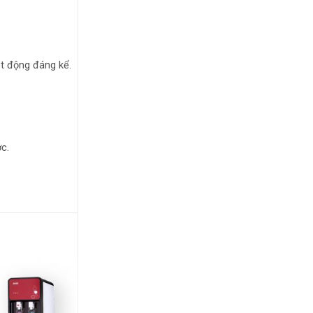
ạt động đáng kể.
c.