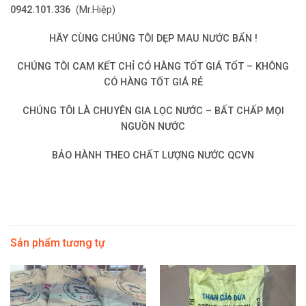
0942.101.336
(Mr.Hiệp)
HÃY CÙNG CHÚNG
TÔI
DẸP MAU NƯỚC BẨN !
CHÚNG TÔI CAM KẾT CHỈ CÓ HÀNG TỐT GIÁ TỐT – KHÔNG
CÓ HÀNG TỐT GIÁ RẺ
CHÚNG TÔI LÀ CHUYÊN GIA LỌC NƯỚC – BẤT CHẤP MỌI
NGUỒN NƯỚC
BẢO HÀNH THEO CHẤT LƯỢNG NƯỚC QCVN
Sản phẩm tương tự