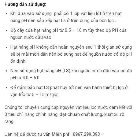
Hướng dẫn sử dụng:
Khi đưa vào sử dụng phải có 1 lớp vật liệu lót ở trên hạt
nâng pH nên sắp xếp hạt Ls ở trên cùng của bồn lọc .
Độ dày của hạt nâng pH từ 0.5 – 1.0 m tùy theo độ PH của
nguồn nước đầu vào
Hạt nâng pH không cần hoàn nguyên sau 1 thời gian sử dụng
sẽ bị mài mòn dần nên bổ sung hạt để nguồn nước có độ pH
ổn định
Nên sử dụng hạt nâng pH (LS) khi nguồn nước đầu vào có độ
pH từ 4.0 – 6.0
Để đảm bảo hạt LS phát huy tốt nên vận hành thiết bị lọc ở
vận tốc từ 5 – 15 m/giờ.
Chúng tôi chuyên cung cấp nguyên vật liệu lọc nước cam kết với
3 tiêu chí: hàng chính hãng, đạt chuẩn chất lượng, xuất xứ rõ
ràng.
Liên hệ để được tư vấn
M
iễn phí : 0967.299.393 –